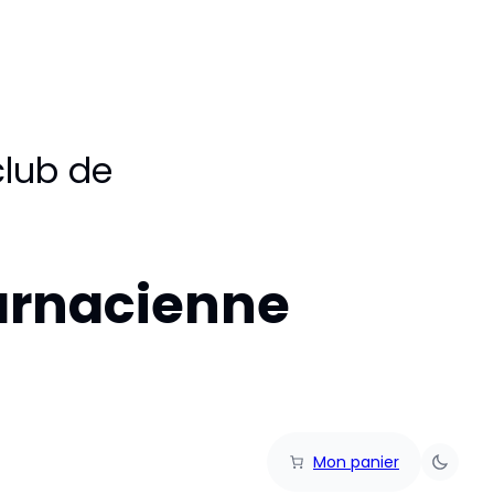
club de
arnacienne
Mon panier