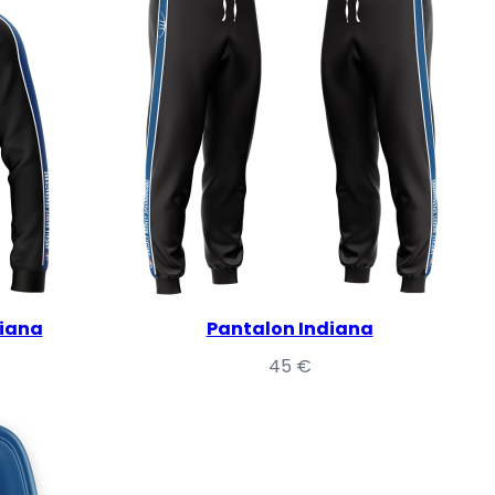
diana
Pantalon Indiana
45
€