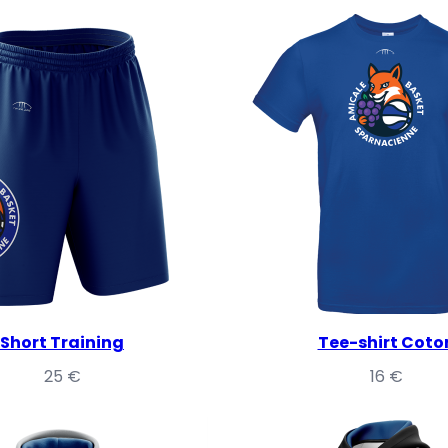
Short Training
Tee-shirt Coto
25
€
16
€