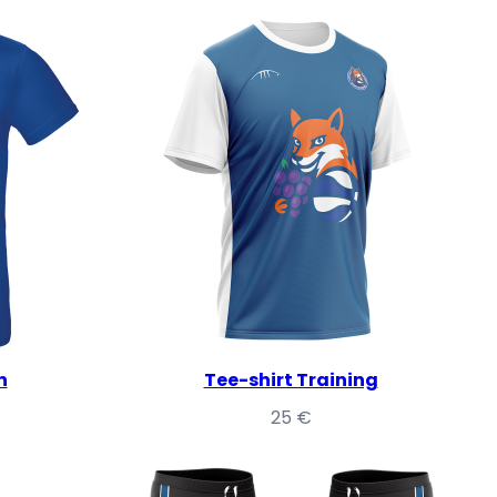
n
Tee-shirt Training
25
€