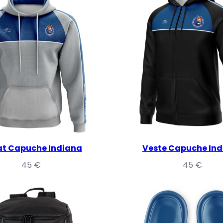
t Capuche Indiana
Veste Capuche In
45
€
45
€