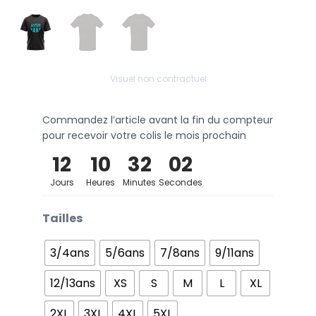
Visuel non contractuel
Commandez l’article avant la fin du compteur
pour recevoir votre colis le mois prochain
12
10
32
02
Jours
Heures
Minutes
Secondes
Tailles
3/4ans
5/6ans
7/8ans
9/11ans
12/13ans
XS
S
M
L
XL
2XL
3XL
4XL
5XL