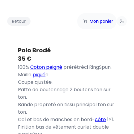
Retour
Mon panier
Polo Brodé
35
€
100%
Coton peigné
prérétréci RingSpun.
Maille
piqué
e.
Coupe ajustée.
Patte de boutonnage 2 boutons ton sur
ton.
Bande propreté en tissu principal ton sur
ton.
Col et bas de manches en bord-
côte
1×1.
Finition bas de vêtement ourlet double