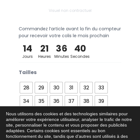
Visuel non contractuel
Commandez l’article avant la fin du compteur
pour recevoir votre colis le mois prochain
14
21
36
40
Jours
Heures
Minutes
Secondes
Tailles
28
29
30
31
32
33
34
35
36
37
38
39
40
41
42
43
44
45
Nous utilisons des cookies et des technologies similaires pour
améliorer votre expérience utilisateur, analyser le trafic de notre
site, personnaliser le contenu et vous proposer des publicités
46
47
adaptées. Certains cookies sont essentiels au bon
fonctionnement du site, tandis que d’autres sont utilisés à des