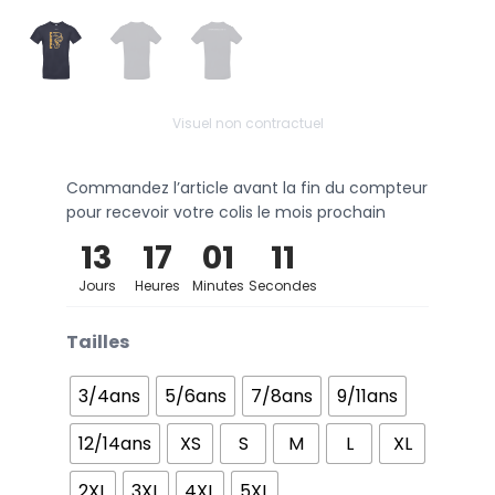
Visuel non contractuel
Commandez l’article avant la fin du compteur
pour recevoir votre colis le mois prochain
13
17
01
11
Jours
Heures
Minutes
Secondes
Tailles
3/4ans
5/6ans
7/8ans
9/11ans
12/14ans
XS
S
M
L
XL
2XL
3XL
4XL
5XL