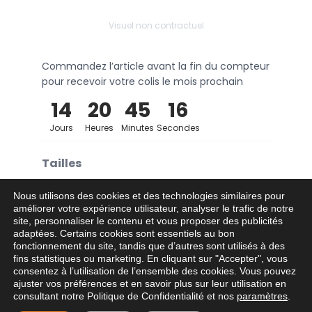
Visuel non contractuel
Commandez l’article avant la fin du compteur
pour recevoir votre colis le mois prochain
14
20
45
16
Jours
Heures
Minutes
Secondes
Tailles
4XS
3XS
2XS
XS
S
M
Nous utilisons des cookies et des technologies similaires pour
améliorer votre expérience utilisateur, analyser le trafic de notre
site, personnaliser le contenu et vous proposer des publicités
L
XL
2XL
3XL
4XL
adaptées. Certains cookies sont essentiels au bon
fonctionnement du site, tandis que d’autres sont utilisés à des
fins statistiques ou marketing. En cliquant sur "Accepter", vous
consentez à l’utilisation de l’ensemble des cookies. Vous pouvez
Ajouter au panier
−
+
ajuster vos préférences et en savoir plus sur leur utilisation en
consultant notre Politique de Confidentialité et nos
paramètres
.