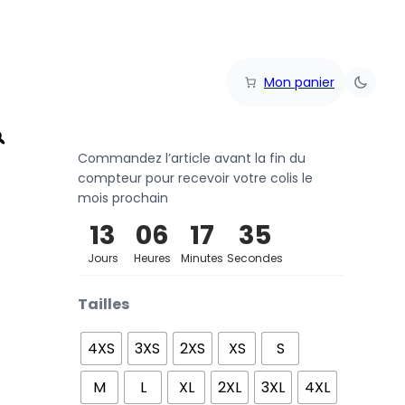
Mon panier
Commandez l’article avant la fin du
compteur pour recevoir votre colis le
mois prochain
13
06
17
35
Jours
Heures
Minutes
Secondes
Tailles
4XS
3XS
2XS
XS
S
M
L
XL
2XL
3XL
4XL