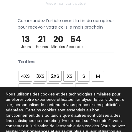
Visuel non contractuel
Commandez l’article avant la fin du compteur
pour recevoir votre colis le mois prochain
13
21
20
54
Jours
Heures
Minutes
Secondes
Tailles
4XS
3XS
2XS
XS
S
M
L
XL
2XL
3XL
4XL
Nous utilisons des cookies et des technologies similaires pour
améliorer votre expérience utilisateur, analyser le trafic de notre
site, personnaliser le contenu et vous proposer des publicités
Personnalisation
*
adaptées. Certains cookies sont essentiels au bon
fonctionnement du site, tandis que d’autres sont utilisés à des
fins statistiques ou marketing. En cliquant sur "Accepter", vous
consentez à l’utilisation de l’ensemble des cookies. Vous pouvez
Ajouter au panier
−
+
ajuster vos préférences et en savoir plus sur leur utilisation en