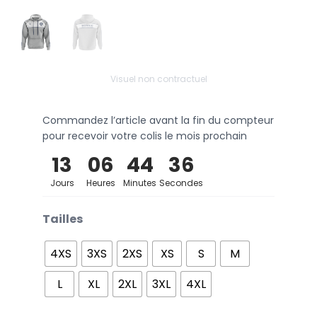
Visuel non contractuel
Commandez l’article avant la fin du compteur
pour recevoir votre colis le mois prochain
13
06
44
36
Jours
Heures
Minutes
Secondes
Tailles
4XS
3XS
2XS
XS
S
M
L
XL
2XL
3XL
4XL