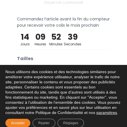
Visuel non contractuel
Commandez l’article avant la fin du compteur
pour recevoir votre colis le mois prochain
14
09
52
39
Jours
Heures
Minutes
Secondes
Tailles
XS
S
M
L
XL
2XL
Nous utilisons des cookies et des technologies similaires pour
améliorer votre expérience utilisateur, analyser le trafic de notre
site, personnaliser le contenu et vous proposer des publicités
3XL
4XL
adaptées. Certains cookies sont essentiels au bon
fonctionnement du site, tandis que d’autres sont utilisés à des
fins statistiques ou marketing. En cliquant sur "Accepter", vous
consentez à l’utilisation de l’ensemble des cookies. Vous pouvez
Ajouter au panier
−
+
ajuster vos préférences et en savoir plus sur leur utilisation en
consultant notre Politique de Confidentialité et nos
paramètres
.
Accepter
Rejeter
Réglages