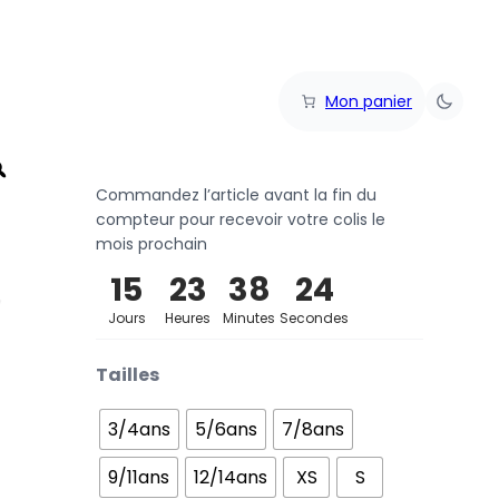
Mon panier
Commandez l’article avant la fin du
compteur pour recevoir votre colis le
mois prochain
15
23
38
24
Jours
Heures
Minutes
Secondes
Tailles
3/4ans
5/6ans
7/8ans
9/11ans
12/14ans
XS
S