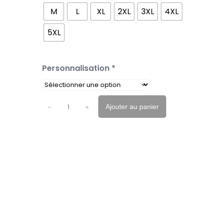
M
L
XL
2XL
3XL
4XL
5XL
Personnalisation
*
Ajouter au panier
−
+