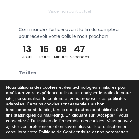
Visuel non contractuel
Commandez l’article avant la fin du compteur
pour recevoir votre colis le mois prochain
13
15
09
46
Jours
Heures
Minutes
Secondes
Tailles
4XS
3XS
2XS
XS
S
M
Nous utilisons des cookies et des technologies similaires pour
améliorer votre expérience utilisateur, analyser le trafic de notre
site, personnaliser le contenu et vous proposer des publicités
L
XL
2XL
3XL
4XL
adaptées. Certains cookies sont essentiels au bon
fonctionnement du site, tandis que d’autres sont utilisés à des
fins statistiques ou marketing. En cliquant sur "Accepter", vous
consentez à l’utilisation de l’ensemble des cookies. Vous pouvez
Ajouter au panier
−
+
ajuster vos préférences et en savoir plus sur leur utilisation en
consultant notre Politique de Confidentialité et nos
paramètres
.