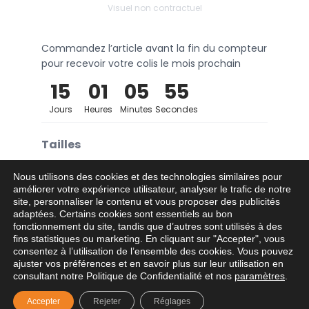
Visuel non contractuel
Commandez l’article avant la fin du compteur
pour recevoir votre colis le mois prochain
15
01
05
55
Jours
Heures
Minutes
Secondes
Tailles
4XS
3XS
2XS
XS
S
M
Nous utilisons des cookies et des technologies similaires pour
améliorer votre expérience utilisateur, analyser le trafic de notre
site, personnaliser le contenu et vous proposer des publicités
L
XL
2XL
3XL
4XL
adaptées. Certains cookies sont essentiels au bon
fonctionnement du site, tandis que d’autres sont utilisés à des
fins statistiques ou marketing. En cliquant sur "Accepter", vous
consentez à l’utilisation de l’ensemble des cookies. Vous pouvez
Ajouter au panier
−
+
ajuster vos préférences et en savoir plus sur leur utilisation en
consultant notre Politique de Confidentialité et nos
paramètres
.
Accepter
Rejeter
Réglages