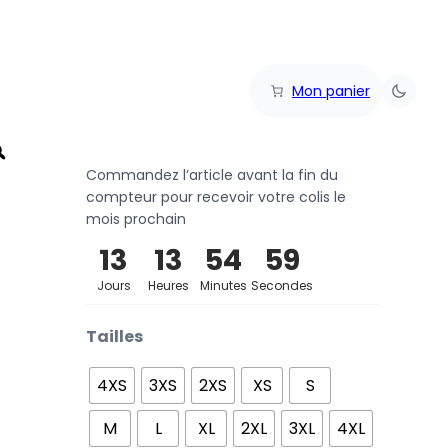
Mon panier
Commandez l’article avant la fin du
compteur pour recevoir votre colis le
mois prochain
13
13
54
59
Jours
Heures
Minutes
Secondes
Tailles
4XS
3XS
2XS
XS
S
M
L
XL
2XL
3XL
4XL