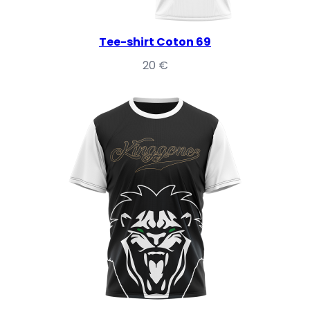
Tee-shirt Coton 69
20
€