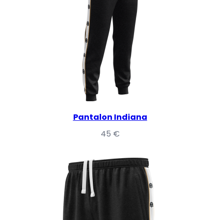
Pantalon Indiana
45
€