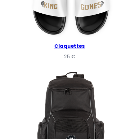
Claquettes
25
€