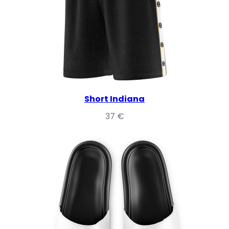
Short Indiana
37
€