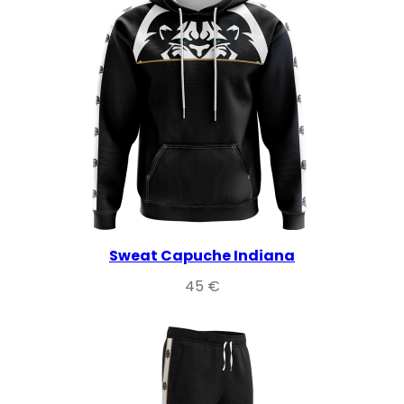
Sweat Capuche Indiana
45
€