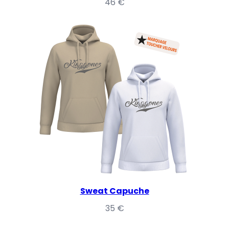
46
€
Sweat Capuche
35
€